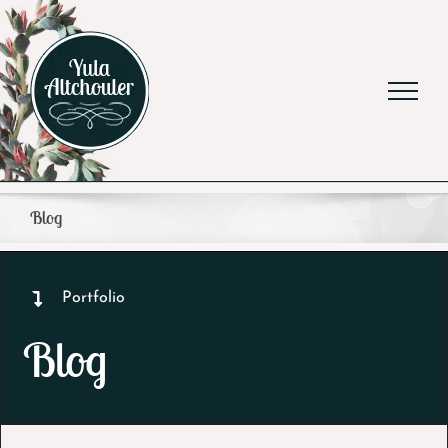
Ga
naar
inhoud
Blog
Portfolio
Blog