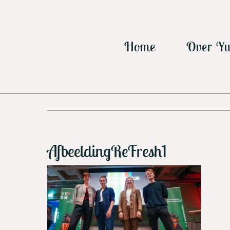
Ga
naar
inhoud
Home
Over Yu
AfbeeldingReFresh1