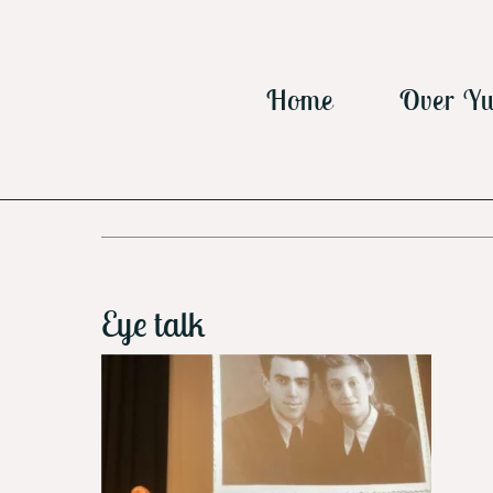
Ga
naar
inhoud
Home
Over Yu
Eye talk