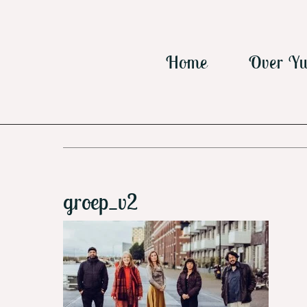
Ga
naar
inhoud
Home
Over Yu
groep_v2