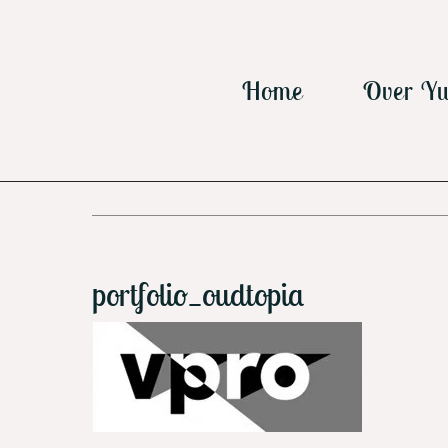
Ga
naar
inhoud
Home
Over Yu
portfolio_oudtopia