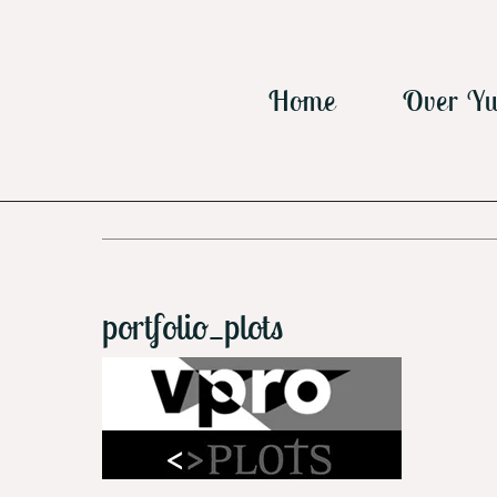
Ga
naar
inhoud
Home
Over Yu
portfolio_plots