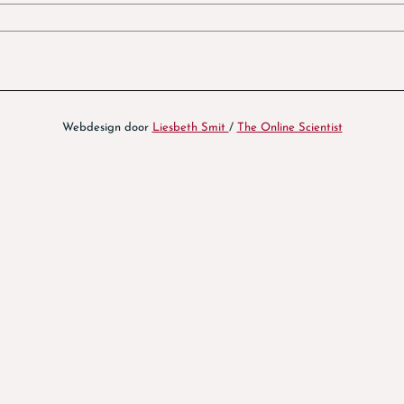
Webdesign door
Liesbeth Smit
/
The Online Scientist