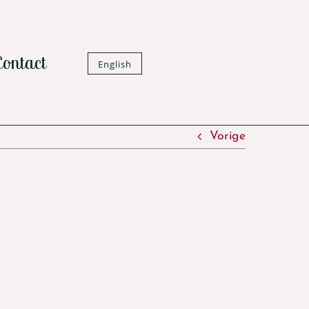
Contact
English
Vorige