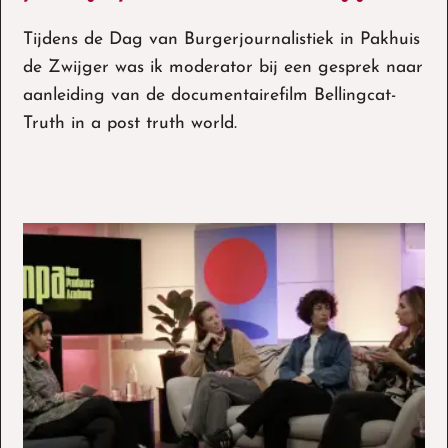
Moderator vertoning en panelgesprek Pakhuis
Tijdens de Dag van Burgerjournalistiek in Pakhuis
de Zwijger
de Zwijger was ik moderator bij een gesprek naar
aanleiding van de documentairefilm Bellingcat-
Truth in a post truth world.