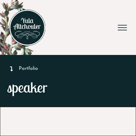
Ga
naar
inhoud
Portfolio
speaker