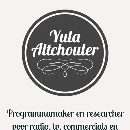
Ga
naar
inhoud
Programmamaker en researcher
voor radio, tv, commercials en