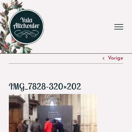
Ga
naar
inhoud
Vorige
IMG_7828-320×202