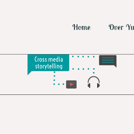
Ga
naar
inhoud
Home
Over Yu