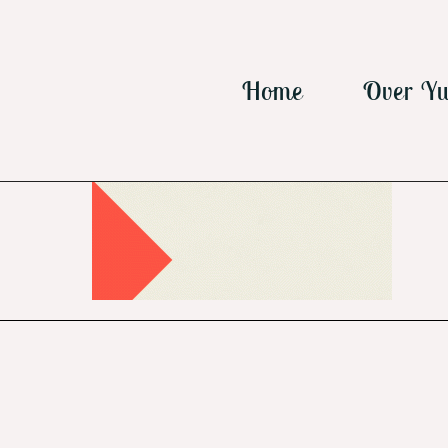
Ga
naar
inhoud
Home
Over Yu